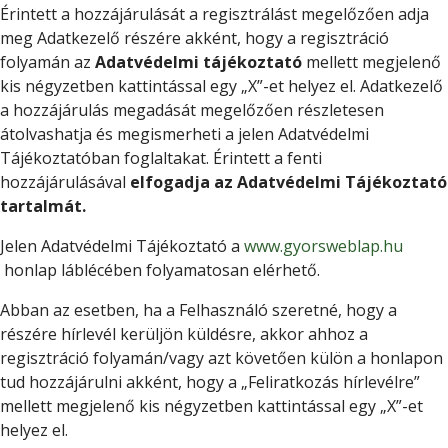
Érintett a hozzájárulását a regisztrálást megelőzően adja
meg Adatkezelő részére akként, hogy a regisztráció
folyamán az
Adatvédelmi tájékoztató
mellett megjelenő
kis négyzetben kattintással egy „X”-et helyez el. Adatkezelő
a hozzájárulás megadását megelőzően részletesen
átolvashatja és megismerheti a jelen Adatvédelmi
Tájékoztatóban foglaltakat. Érintett a fenti
hozzájárulásával
elfogadja az Adatvédelmi Tájékoztató
tartalmát.
Jelen Adatvédelmi Tájékoztató a
www.gyorsweblap.hu
honlap láblécében folyamatosan elérhető.
Abban az esetben, ha a Felhasználó szeretné, hogy a
részére hírlevél kerüljön küldésre, akkor ahhoz a
regisztráció folyamán/vagy azt követően külön a honlapon
tud hozzájárulni akként, hogy a „Feliratkozás hírlevélre”
mellett megjelenő kis négyzetben kattintással egy „X”-et
helyez el.