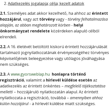
Adatkezelés jogalapja; célja; kezelt adatok
2.1.
Személyes adat akkor kezelhető, ha ahhoz az
érintett
hozzájárul
, vagy azt
törvény
vagy -
törvény felhatalmazása
alapján, az abban meghatározott körben
-
helyi
önkormányzat rendelete
közérdeken alapuló célból
elrendeli.
2.2.
A 16. életévét betöltött kiskorú érintett hozzájárulását
tartalmazó jognyilatkozatának érvényességéhez törvényes
képviselőjének beleegyezése vagy utólagos jóváhagyása
nem szükséges.
2.3.
A
www.gyorsweblap.hu
honlapra történő
regisztráció
, valamint a
hírlevél küldése esetén
az
adatkezelés az érintett önkéntes –
megfelelő tájékoztatása
melletti
– hozzájáruló nyilatkozatán alapul. Az érintett
nyilatkozata a regisztráció, továbbá –
amennyiben ahhoz
külön hozzájárul
- a hírlevél küldése miatt szükséges.