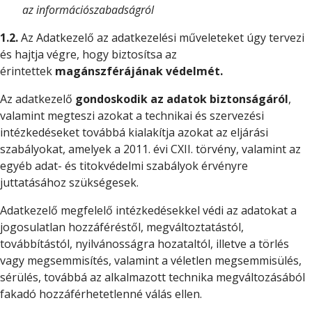
az információszabadságról
1.2.
Az Adatkezelő az adatkezelési műveleteket úgy tervezi
és hajtja végre, hogy biztosítsa az
érintettek
magánszférájának védelmét.
Az adatkezelő
gondoskodik az adatok biztonságáról
,
valamint megteszi azokat a technikai és szervezési
intézkedéseket továbbá kialakítja azokat az eljárási
szabályokat, amelyek a 2011. évi CXII. törvény, valamint az
egyéb adat- és titokvédelmi szabályok érvényre
juttatásához szükségesek.
Adatkezelő megfelelő intézkedésekkel védi az adatokat a
jogosulatlan hozzáféréstől, megváltoztatástól,
továbbítástól, nyilvánosságra hozataltól, illetve a törlés
vagy megsemmisítés, valamint a véletlen megsemmisülés,
sérülés, továbbá az alkalmazott technika megváltozásából
fakadó hozzáférhetetlenné válás ellen.