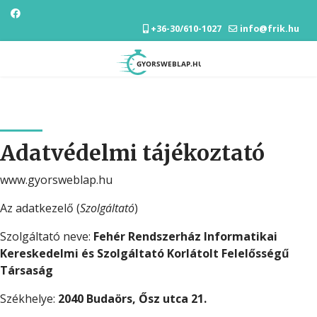
+36-30/610-1027
info@frik.hu
Adatvédelmi tájékoztató
www.gyorsweblap.hu
Az adatkezelő (
Szolgáltató
)
Szolgáltató neve:
Fehér Rendszerház Informatikai
Kereskedelmi és Szolgáltató Korlátolt Felelősségű
Társaság
Székhelye:
2040 Budaörs, Ősz utca 21.