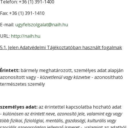
Telefon: +36 (1) 391-1400
Fax: +36 (1) 391-1410
E-mail:
ugyfelszolgalat@naih.hu
URL:
http://naih.hu
5.1. Jelen Adatvédelmi Tájékoztatóban használt fogalmak
Érintett:
bármely meghatározott, személyes adat alapján
azonosított vagy -
közvetlenül vagy közvetve
- azonosítható
természetes személy
személyes adat:
az érintettel kapcsolatba hozható adat
-
különösen az érintett neve, azonosító jele, valamint egy vagy
több fizikai, fiziológiai, mentális, gazdasági, kulturális vagy
szociális azonosságára jellemző ismeret
-, valamint az adatból