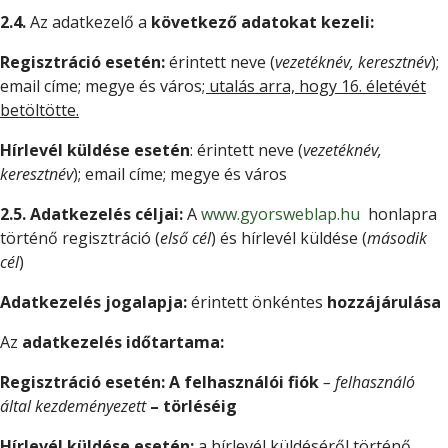
2.4.
Az adatkezelő a
következő adatokat kezeli:
Regisztráció esetén:
érintett neve (
vezetéknév, keresztnév
);
email címe; megye és város
; utalás arra, hogy 16. életévét
betöltötte.
Hírlevél küldése esetén
: érintett neve (
vezetéknév,
keresztnév
); email címe; megye és város
2.5.
Adatkezelés céljai:
A
www.gyorsweblap.hu
honlapra
történő regisztráció (
első cél
) és hírlevél küldése (
második
cél
)
Adatkezelés jogalapja:
érintett önkéntes
hozzájárulása
Az
adatkezelés időtartama:
Regisztráció esetén:
A felhasználói fiók
– felhasználó
által kezdeményezett
– törléséig
Hírlevél küldése esetén:
a hírlevél küldéséről történő