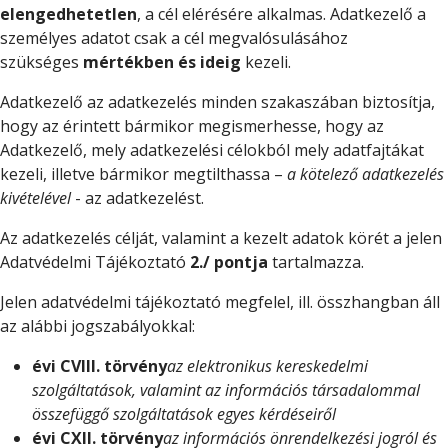
elengedhetetlen
, a cél elérésére alkalmas. Adatkezelő a
személyes adatot csak a cél megvalósulásához
szükséges
mértékben és ideig
kezeli.
Adatkezelő az adatkezelés minden szakaszában biztosítja,
hogy az érintett bármikor megismerhesse, hogy az
Adatkezelő, mely adatkezelési célokból mely adatfajtákat
kezeli, illetve bármikor megtilthassa –
a kötelező adatkezelés
kivételével
- az adatkezelést.
Az adatkezelés célját, valamint a kezelt adatok körét a jelen
Adatvédelmi Tájékoztató
2./ pontja
tartalmazza.
Jelen adatvédelmi tájékoztató megfelel, ill. összhangban áll
az alábbi jogszabályokkal:
évi CVIII. törvény
az elektronikus kereskedelmi
szolgáltatások, valamint az információs társadalommal
összefüggő szolgáltatások egyes kérdéseiről
évi CXII. törvény
az információs önrendelkezési jogról és