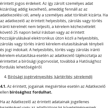
érintett jogos érdekeit. Az így zárolt személyes adat
kizárólag addig kezelhető, ameddig fennáll az az
adatkezelési cél, amely a személyes adat törlését kizárta. Ha
az adatkezelő az érintett helyesbítés, zárolás vagy törlés
iránti kérelmét nem teljesíti, a kérelem kézhezvételét
követő 25 napon belül írásban vagy az érintett
hozzájárulásával elektronikus úton közli a helyesbítés,
zárolás vagy törlés iránti kérelem elutasításának ténybeli
és jogi indokait. A helyesbítés, törlés vagy zárolás iránti
kérelem elutasítása esetén az adatkezelő tájékoztatja az
érintettet a bírósági jogorvoslat, továbbá a Hatósághoz
fordulás lehetőségéről.
Bírósági jogérvényesítés; kártérítés; sérelemdíj
4.1.
Az érintett, jogainak megsértése esetén az Adatkezelő
ellen
bírósághoz fordulhat.
Ha az Adatkezelő az érintett adatainak jogellenes
kezelésével vagy az adatbiztonság követelményeinek