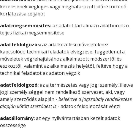
kezelésének végleges vagy meghatározott időre történő
korlátozása céljából;
adatmegsemmisítés:
az adatot tartalmazó adathordozó
teljes fizikai megsemmisítése
adatfeldolgozás:
az adatkezelési műveletekhez
kapcsolódó technikai feladatok elvégzése, függetlenül a
műveletek végrehajtásához alkalmazott módszertől és
eszköztől, valamint az alkalmazás helyétől, feltéve hogy a
technikai feladatot az adaton végzik
adatfeldolgozó:
az a természetes vagy jogi személy, illetve
jogi személyiséggel nem rendelkező szervezet, aki, vagy
amely szerződés alapján -
beleértve a jogszabály rendelkezése
alapján kötött szerződést is
- adatok feldolgozását végzi
adatállomány:
az egy nyilvántartásban kezelt adatok
összessége