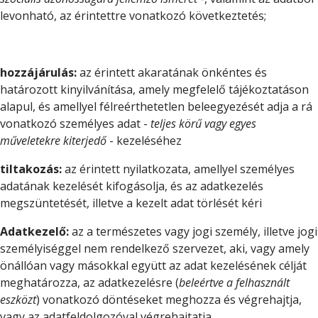
levonható, az érintettre vonatkozó következtetés;
hozzájárulás:
az érintett akaratának önkéntes és
határozott kinyilvánítása, amely megfelelő tájékoztatáson
alapul, és amellyel félreérthetetlen beleegyezését adja a rá
vonatkozó személyes adat -
teljes körű vagy egyes
műveletekre kiterjedő
- kezeléséhez
tiltakozás:
az érintett nyilatkozata, amellyel személyes
adatának kezelését kifogásolja, és az adatkezelés
megszüntetését, illetve a kezelt adat törlését kéri
Adatkezelő:
az a természetes vagy jogi személy, illetve jogi
személyiséggel nem rendelkező szervezet, aki, vagy amely
önállóan vagy másokkal együtt az adat kezelésének célját
meghatározza, az adatkezelésre (
beleértve a felhasznált
eszközt
) vonatkozó döntéseket meghozza és végrehajtja,
vagy az adatfeldolgozóval végrehajtatja