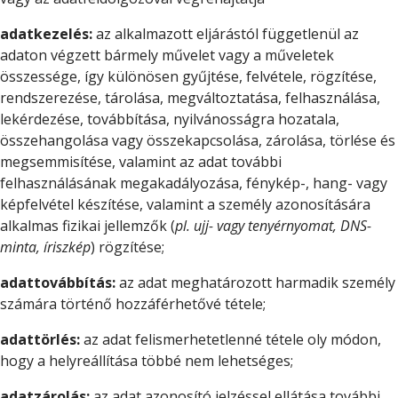
adatkezelés:
az alkalmazott eljárástól függetlenül az
adaton végzett bármely művelet vagy a műveletek
összessége, így különösen gyűjtése, felvétele, rögzítése,
rendszerezése, tárolása, megváltoztatása, felhasználása,
lekérdezése, továbbítása, nyilvánosságra hozatala,
összehangolása vagy összekapcsolása, zárolása, törlése és
megsemmisítése, valamint az adat további
felhasználásának megakadályozása, fénykép-, hang- vagy
képfelvétel készítése, valamint a személy azonosítására
alkalmas fizikai jellemzők (
pl. ujj- vagy tenyérnyomat, DNS-
minta, íriszkép
) rögzítése;
adattovábbítás:
az adat meghatározott harmadik személy
számára történő hozzáférhetővé tétele;
adattörlés:
az adat felismerhetetlenné tétele oly módon,
hogy a helyreállítása többé nem lehetséges;
adatzárolás:
az adat azonosító jelzéssel ellátása további